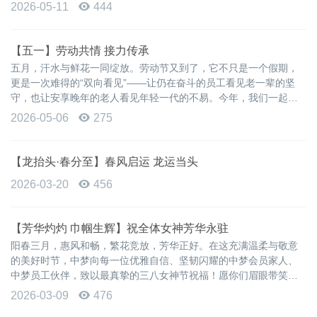
与生俱来、绵长不绝的人间至爱。
2026-05-11
444
【五一】劳动共情 接力传承
五月，汗水与鲜花一同绽放。劳动节又到了，它不只是一个假期，
更是一次难得的“双向看见”——让仍在奋斗的员工看见老一辈的坚
守，也让安享晚年的老人看见年轻一代的不易。今年，我们一起过
一个不一样的劳动节。
2026-05-06
275
【龙抬头·春分至】春风启运 龙运当头
2026-03-20
456
【芳华灼灼 巾帼生辉】祝全体女神芳华永驻
阳春三月，惠风和畅，繁花竞放，芳华正好。在这充满温柔与敬意
的美好时节，中梦向每一位优雅自信、坚韧闪耀的中梦会员家人、
中梦员工伙伴，致以最真挚的三八女神节祝福！愿你们眉眼带笑，
岁月留香，一生自在，一生被爱，在时光里绽放独属于自己的璀璨
2026-03-09
476
光芒。