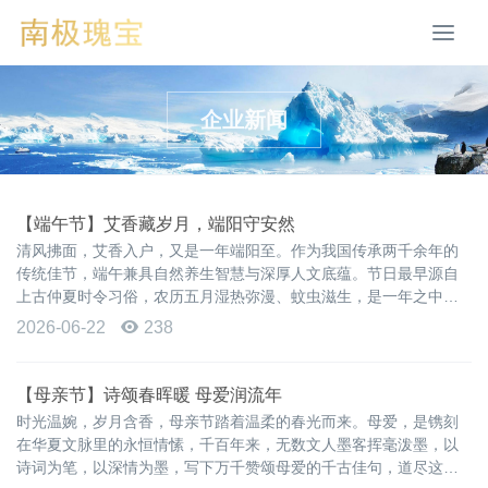
切
换
导
航
企业新闻
【端午节】艾香藏岁月，端阳守安然
清风拂面，艾香入户，又是一年端阳至。作为我国传承两千余年的
传统佳节，端午兼具自然养生智慧与深厚人文底蕴。节日最早源自
上古仲夏时令习俗，农历五月湿热弥漫、蚊虫滋生，是一年之中疫
病高发的时节。古人顺应天时，通过挂艾、插蒲、清扫居所、静心
2026-06-22
238
静养等方式祛浊驱秽、护佑安康，沉淀出贴合四时节律的古老养生
智慧。
【母亲节】诗颂春晖暖 母爱润流年
时光温婉，岁月含香，母亲节踏着温柔的春光而来。母爱，是镌刻
在华夏文脉里的永恒情愫，千百年来，无数文人墨客挥毫泼墨，以
诗词为笔，以深情为墨，写下万千赞颂母爱的千古佳句，道尽这份